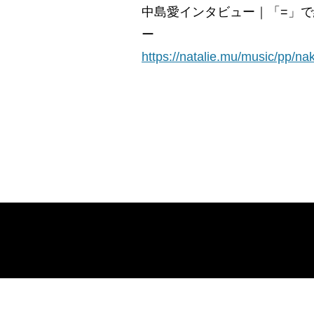
中島愛インタビュー｜「=」で
ー
https://natalie.mu/music/pp/