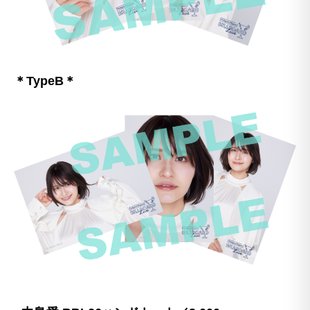
＊TypeB＊