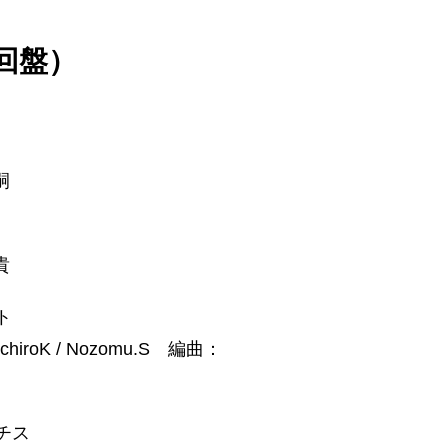
（初回盤）
嗣
貴
ト
roK / Nozomu.S 編曲：
チス