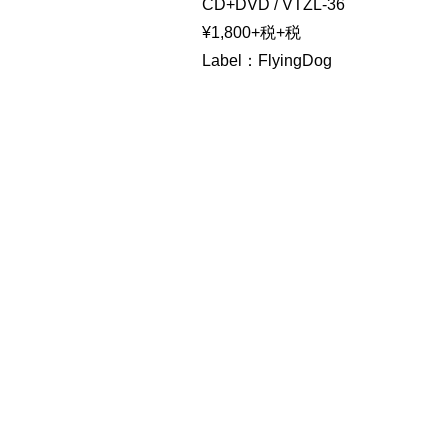
CD+DVD / VTZL-36
¥1,800+税+税
Label：FlyingDog